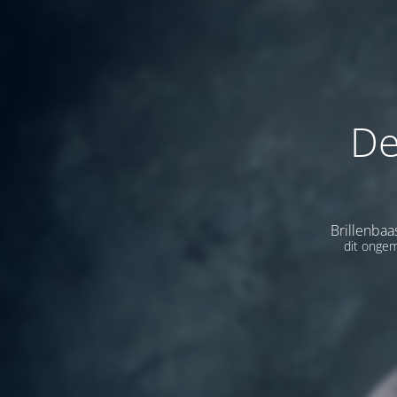
De
Brillenbaa
dit ongem