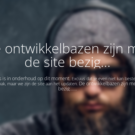
 ontwikkelbazen zijn 
de site bezig...
s is in onderhoud op dit moment.
Excuus dat je even niet kan beste
De ontwikkelbazen zijn me
ak, maar we zijn de site aan het updaten.
bezig......