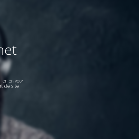
met
llen en voor
t de site