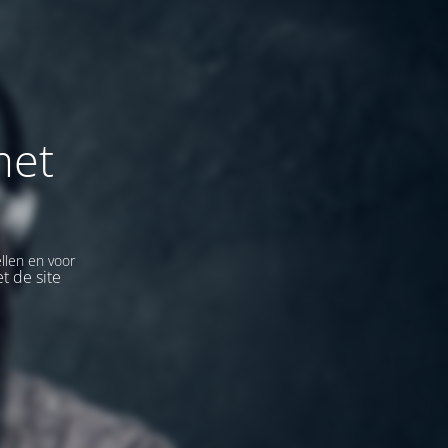
met
llen en voor
t de site