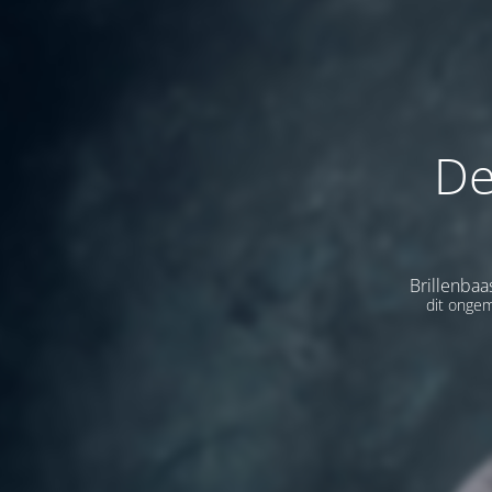
De
Brillenbaa
dit ongem