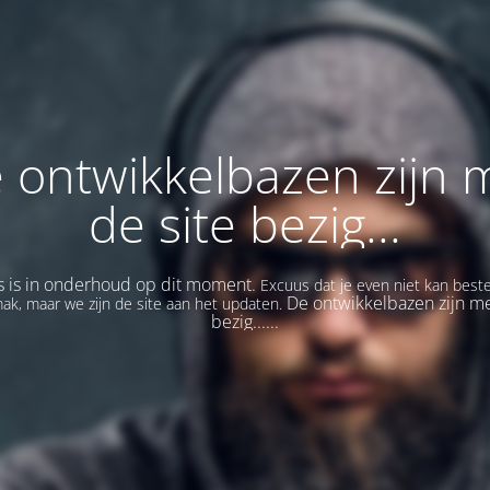
 ontwikkelbazen zijn 
de site bezig...
s is in onderhoud op dit moment.
Excuus dat je even niet kan beste
De ontwikkelbazen zijn me
ak, maar we zijn de site aan het updaten.
bezig......